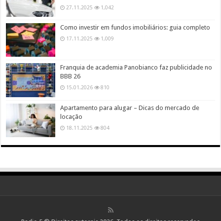
27.11.2025
1,042
Como investir em fundos imobiliários: guia completo
17.11.2025
1,009
Franquia de academia Panobianco faz publicidade no
BBB 26
15.01.2026
810
Apartamento para alugar – Dicas do mercado de
locação
18.11.2025
804