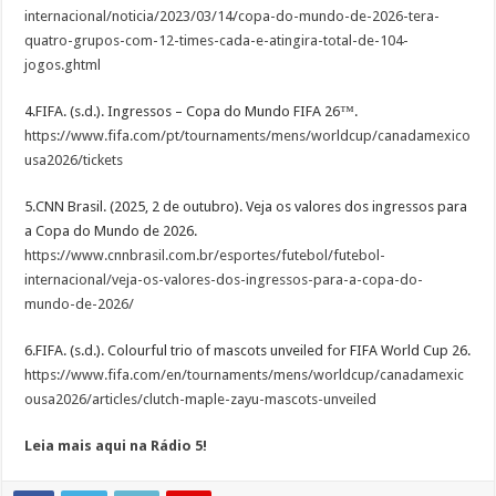
internacional/noticia/2023/03/14/copa-do-mundo-de-2026-tera-
quatro-grupos-com-12-times-cada-e-atingira-total-de-104-
jogos.ghtml
4.FIFA. (s.d.). Ingressos – Copa do Mundo FIFA 26™.
https://www.fifa.com/pt/tournaments/mens/worldcup/canadamexico
usa2026/tickets
5.CNN Brasil. (2025, 2 de outubro). Veja os valores dos ingressos para
a Copa do Mundo de 2026.
https://www.cnnbrasil.com.br/esportes/futebol/futebol-
internacional/veja-os-valores-dos-ingressos-para-a-copa-do-
mundo-de-2026/
6.FIFA. (s.d.). Colourful trio of mascots unveiled for FIFA World Cup 26.
https://www.fifa.com/en/tournaments/mens/worldcup/canadamexic
ousa2026/articles/clutch-maple-zayu-mascots-unveiled
Leia mais aqui na Rádio 5!