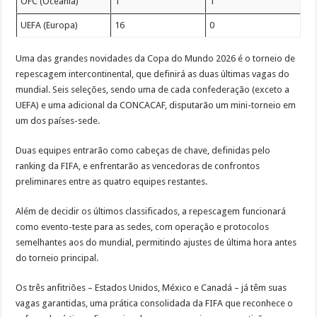
OFC (Oceania)
1
1
UEFA (Europa)
16
0
Uma das grandes novidades da Copa do Mundo 2026 é o torneio de
repescagem intercontinental, que definirá as duas últimas vagas do
mundial. Seis seleções, sendo uma de cada confederação (exceto a
UEFA) e uma adicional da CONCACAF, disputarão um mini-torneio em
um dos países-sede.
Duas equipes entrarão como cabeças de chave, definidas pelo
ranking da FIFA, e enfrentarão as vencedoras de confrontos
preliminares entre as quatro equipes restantes.
Além de decidir os últimos classificados, a repescagem funcionará
como evento-teste para as sedes, com operação e protocolos
semelhantes aos do mundial, permitindo ajustes de última hora antes
do torneio principal.
Os três anfitriões – Estados Unidos, México e Canadá – já têm suas
vagas garantidas, uma prática consolidada da FIFA que reconhece o